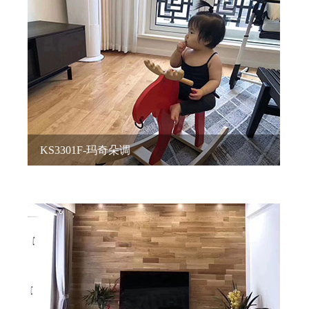
KS3301F-玛奇朵调