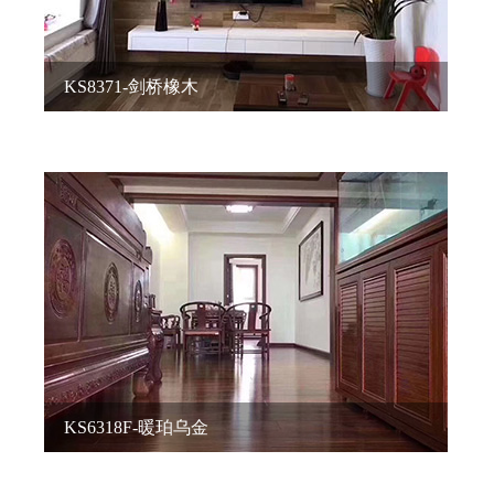
KS8371-剑桥橡木
KS6318F-暖珀乌金