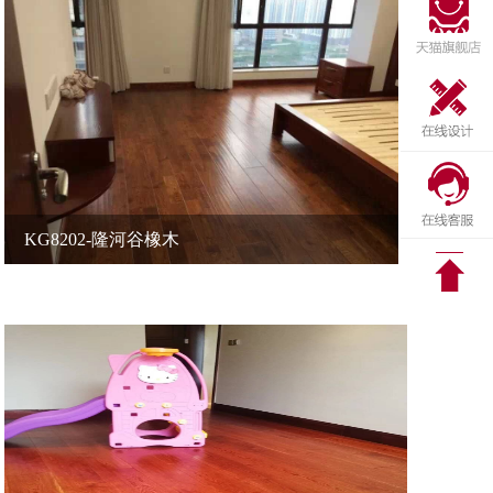
KG8202-隆河谷橡木