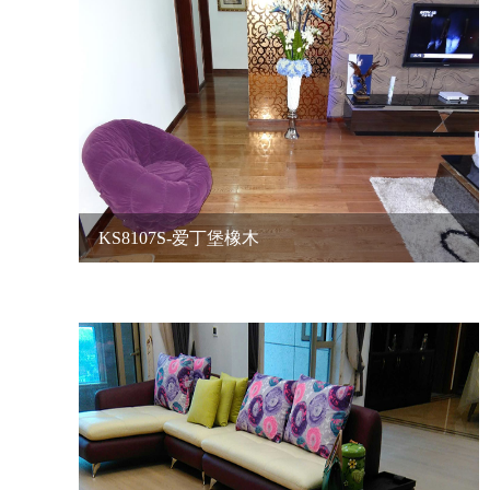
KS8107S-爱丁堡橡木