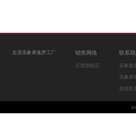
走进圣象康逸梦工厂
销售网络
联系我
天猫旗舰店
圣象集
圣象康
在线客
版权