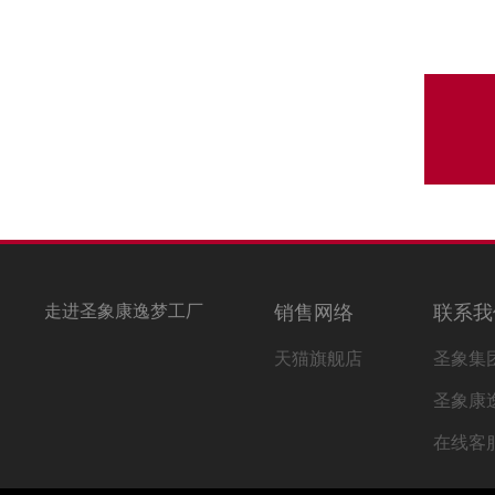
走进圣象康逸梦工厂
销售网络
联系我
天猫旗舰店
圣象集
圣象康
在线客