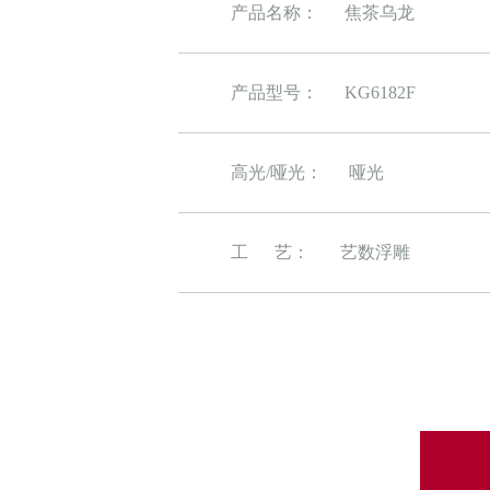
产品名称：
焦茶乌龙
产品型号：
KG6182F
高光/哑光：
哑光
工 艺：
艺数浮雕