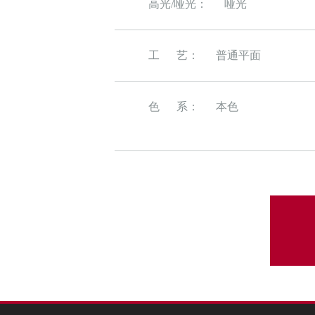
高光/哑光：
哑光
工 艺：
普通平面
色 系：
本色