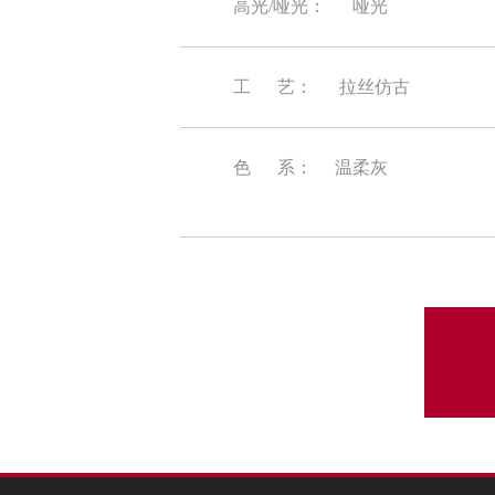
高光/哑光：
哑光
工 艺：
拉丝仿古
色 系： 温柔灰