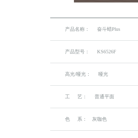
产品名称：
奋斗蜡Plus
产品型号：
KS6526F
高光/哑光：
哑光
工 艺：
普通平面
色 系： 灰咖色