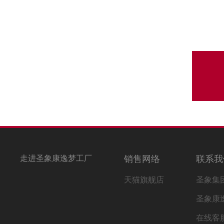
走进圣象康逸梦工厂
销售网络
联系我
天猫旗舰店
圣象集
圣象康
在线客