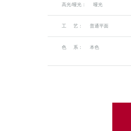
高光/哑光：
哑光
工 艺：
普通平面
色 系：
本色